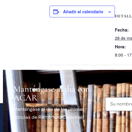
Añadir al calendario
DETALL
Fecha:
28 de m
Hora:
8:00 - 17
Día del Trabajo
Manténgase al día con
ACAR
Manténgase al día de las últimas
noticias de Rutherford Classical.