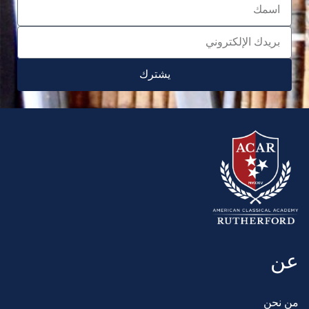
يشترك
عن
من نحن