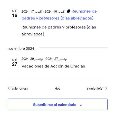
Reuniones de
MIÉ
أكتوبر 17, 2024
-
أكتوبر 16, 2024
16
padres y profesores (días abreviados)
Reuniones de padres y profesores (días
abreviados)
noviembre 2024
نوفمبر 29, 2024
-
نوفمبر 27, 2024
MIÉ
27
Vacaciones de Acción de Gracias
Eventos
Eventos
anterior(es)
Hoy
siguiente(s)
Suscribirse al calendario