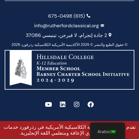
(615) 675-0498
info@rutherfordclassical.org
2 جادة إنجرام، لا فيرجن، تينيسي 37086
© حقوق الطبع والنشر © 2026 الأكاديمية الأمريكية الكلاسيكية رذرفورد 2026
تقدم الأكاديمية الأمريكية الكلاسيكية الأمريكية في رذرفورد خدمات
Arabic
دعم الطلاب ذوي الإعاقة ومتعلمي اللغة الإنجليزية.